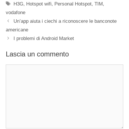
Tag
H3G
,
Hotspot wifi
,
Personal Hotspot
,
TIM
,
vodafone
Un’app aiuta i ciechi a riconoscere le banconote
americane
I problemi di Android Market
Lascia un commento
Commento