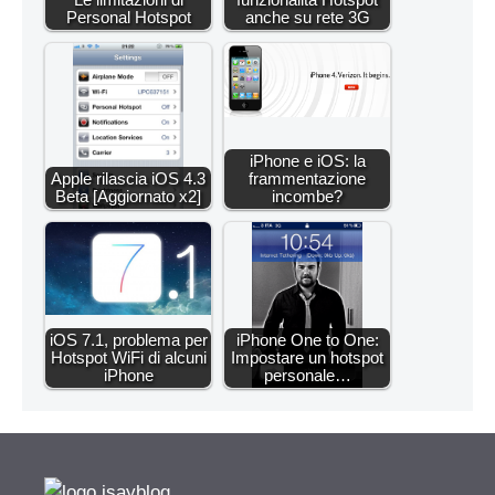
Personal Hotspot
anche su rete 3G
iPhone e iOS: la
Apple rilascia iOS 4.3
frammentazione
Beta [Aggiornato x2]
incombe?
iOS 7.1, problema per
iPhone One to One:
Hotspot WiFi di alcuni
Impostare un hotspot
iPhone
personale…