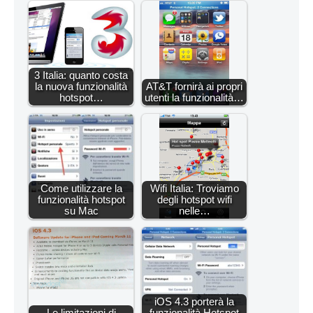
3 Italia: quanto costa
la nuova funzionalità
AT&T fornirà ai propri
hotspot…
utenti la funzionalità…
Come utilizzare la
Wifi Italia: Troviamo
funzionalità hotspot
degli hotspot wifi
su Mac
nelle…
iOS 4.3 porterà la
Le limitazioni di
funzionalità Hotspot