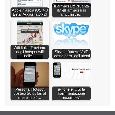
iFarmaci Lite diventa
Apple rilascia iOS 4.3
iMieiFarmaci e si
Beta [Aggiornato x2]
arricchisce…
Wifi Italia: Troviamo
degli hotspot wifi
Skype: l'atteso VoIP
nelle…
"costa caro" agli utenti
Personal Hotspot
iPhone e iOS: la
costerà 20 dollari al
frammentazione
mese in più…
incombe?