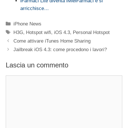
iFarmaci Lite diventa iMieiFarmaci e si
arricchisce…
Categorie
iPhone News
Tag
H3G
,
Hotspot wifi
,
iOS 4.3
,
Personal Hotspot
Come attivare iTunes Home Sharing
Jailbreak iOS 4.3: come procedono i lavori?
Lascia un commento
Commento