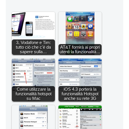
3, Vodafone e Tim:
tutto ciò che c'è da
AT&T fornirà ai propri
sapere sulla…
utenti la funzionalità…
Come utilizzare la
iOS 4.3 porterà la
funzionalità hotspot
funzionalità Hotspot
su Mac
anche su rete 3G