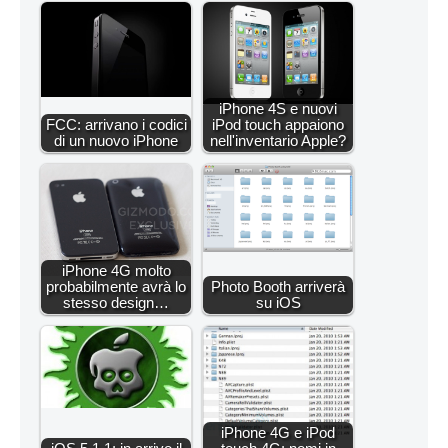
iPhone 4S e nuovi
FCC: arrivano i codici
iPod touch appaiono
di un nuovo iPhone
nell'inventario Apple?
iPhone 4G molto
probabilmente avrà lo
Photo Booth arriverà
stesso design…
su iOS
iPhone 4G e iPod