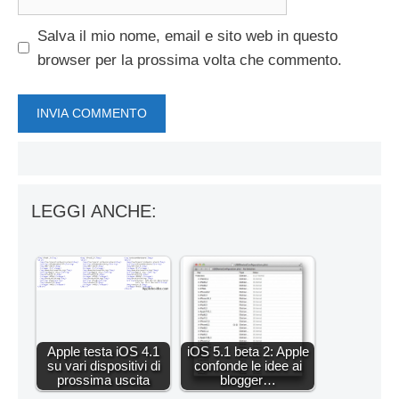
web
Salva il mio nome, email e sito web in questo
browser per la prossima volta che commento.
LEGGI ANCHE:
Apple testa iOS 4.1
iOS 5.1 beta 2: Apple
su vari dispositivi di
confonde le idee ai
prossima uscita
blogger…