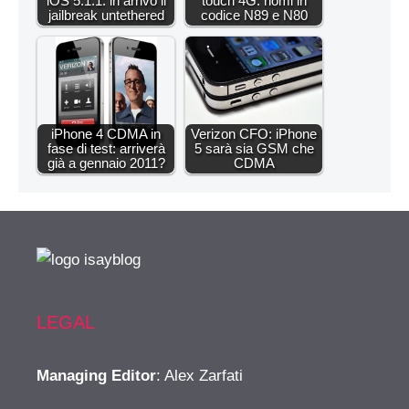
iOS 5.1.1: in arrivo il
touch 4G: nomi in
jailbreak untethered
codice N89 e N80
iPhone 4 CDMA in
Verizon CFO: iPhone
fase di test: arriverà
5 sarà sia GSM che
già a gennaio 2011?
CDMA
LEGAL
Managing Editor
: Alex Zarfati