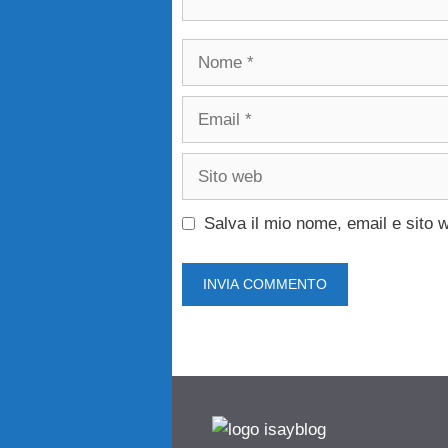
Nome
Email
Sito
web
Salva il mio nome, email e sito