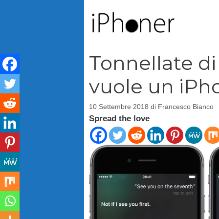
Vai
al
contenuto
Tonnellate di
vuole un iPh
10 Settembre 2018
di
Francesco Bianco
Spread the love