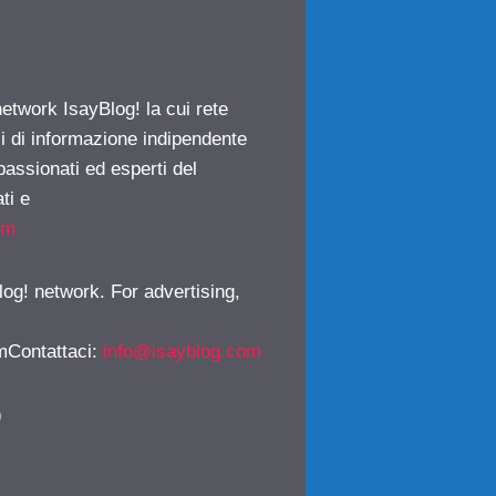
network IsayBlog! la cui rete
ci di informazione indipendente
passionati ed esperti del
ti e
om
log! network. For advertising,
mContattaci
:
info@isayblog.com
)