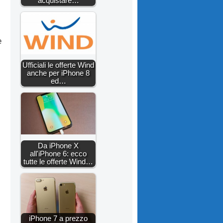
acquistare…
e
Ufficiali le offerte Wind
anche per iPhone 8
ed…
Da iPhone X
all'iPhone 6: ecco
tutte le offerte Wind…
iPhone 7 a prezzo