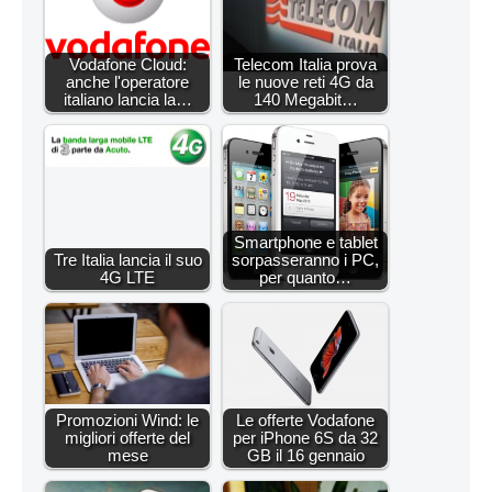
Vodafone Cloud:
Telecom Italia prova
anche l'operatore
le nuove reti 4G da
italiano lancia la…
140 Megabit…
Smartphone e tablet
Tre Italia lancia il suo
sorpasseranno i PC,
4G LTE
per quanto…
Promozioni Wind: le
Le offerte Vodafone
migliori offerte del
per iPhone 6S da 32
mese
GB il 16 gennaio