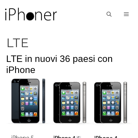
Vai
al
ME
contenuto
LTE
LTE in nuovi 36 paesi con
iPhone