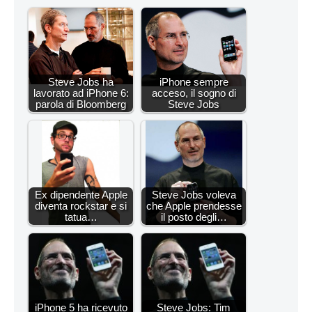
Steve Jobs ha
iPhone sempre
lavorato ad iPhone 6:
acceso, il sogno di
parola di Bloomberg
Steve Jobs
Ex dipendente Apple
Steve Jobs voleva
diventa rockstar e si
che Apple prendesse
tatua…
il posto degli…
iPhone 5 ha ricevuto
Steve Jobs: Tim