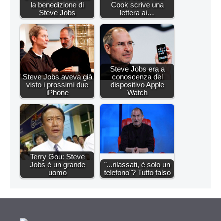
la benedizione di
Cook scrive una
Steve Jobs
lettera ai…
Steve Jobs era a
Steve Jobs aveva già
conoscenza del
visto i prossimi due
dispositivo Apple
iPhone
Watch
Terry Gou: Steve
Jobs è un grande
"...rilassati, è solo un
uomo
telefono"? Tutto falso