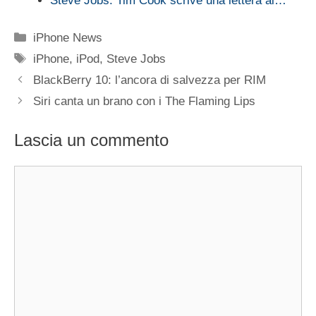
Steve Jobs: Tim Cook scrive una lettera ai…
Categorie
iPhone News
Tag
iPhone
,
iPod
,
Steve Jobs
BlackBerry 10: l’ancora di salvezza per RIM
Siri canta un brano con i The Flaming Lips
Lascia un commento
Commento