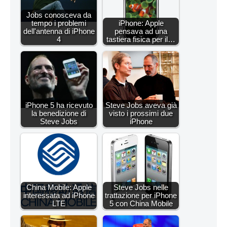
Jobs conosceva da
tempo i problemi
iPhone: Apple
dell'antenna di iPhone
pensava ad una
4
tastiera fisica per il…
iPhone 5 ha ricevuto
Steve Jobs aveva già
la benedizione di
visto i prossimi due
Steve Jobs
iPhone
China Mobile: Apple
Steve Jobs nelle
interessata ad iPhone
trattazione per iPhone
LTE
5 con China Mobile