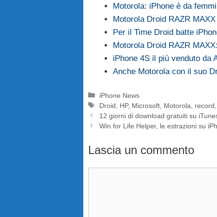
Motorola: iPhone è da femm
Motorola Droid RAZR MAXX H
Per il Time Droid batte iPho
Motorola Droid RAZR MAXX:
iPhone 4S il più venduto da 
Anche Motorola con il suo D
Categorie
iPhone News
Tag
Droid
,
HP
,
Microsoft
,
Motorola
,
record
12 giorni di download gratuiti su iTune
Win for Life Helper, le estrazioni su i
Lascia un commento
Commento