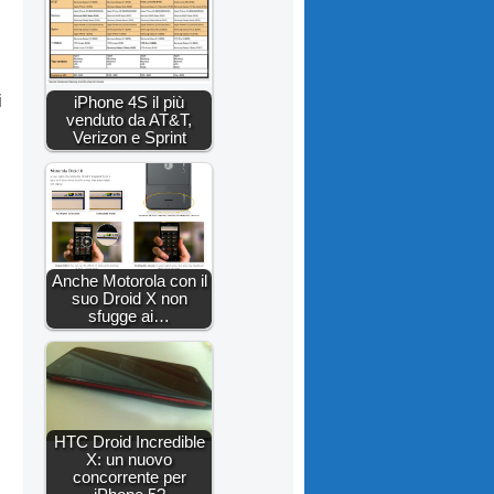
i
iPhone 4S il più
venduto da AT&T,
Verizon e Sprint
Anche Motorola con il
suo Droid X non
sfugge ai…
HTC Droid Incredible
X: un nuovo
concorrente per