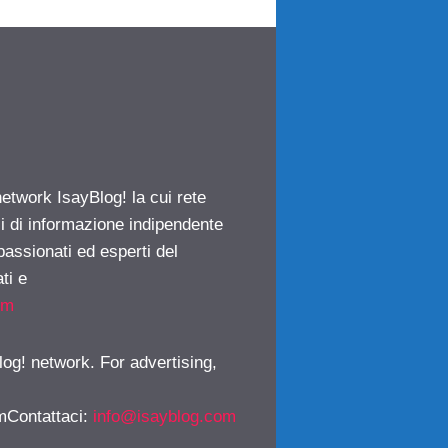
network IsayBlog! la cui rete
ci di informazione indipendente
passionati ed esperti del
ti e
om
log! network. For advertising,
mContattaci
:
info@isayblog.com