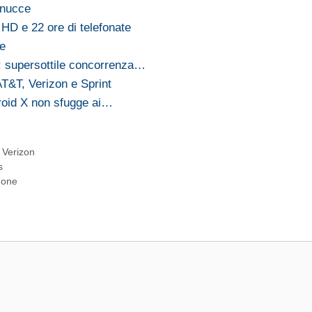
inucce
D e 22 ore di telefonate
ne
 supersottile concorrenza…
AT&T, Verizon e Sprint
roid X non sfugge ai…
,
Verizon
s
Phone