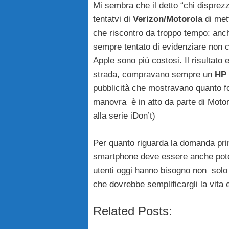
Mi sembra che il detto “chi disprez
tentatvi di
Verizon/Motorola
di met
che riscontro da troppo tempo: anch
sempre tentato di evidenziare non ch
Apple sono più costosi. Il risultato
strada, compravano sempre un
HP
pubblicità che mostravano quanto f
manovra è in atto da parte di Moto
alla serie iDon’t)
Per quanto riguarda la domanda prin
smartphone deve essere anche poten
utenti oggi hanno bisogno non solo d
che dovrebbe semplificargli la vita 
Related Posts: