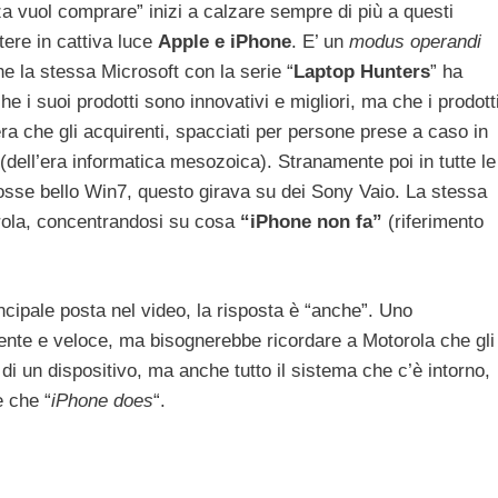
za vuol comprare” inizi a calzare sempre di più a questi
tere in cattiva luce
Apple e iPhone
. E’ un
modus operandi
e la stessa Microsoft con la serie “
Laptop Hunters
” ha
e i suoi prodotti sono innovativi e migliori, ma che i prodott
 era che gli acquirenti, spacciati per persone prese a caso in
(dell’era informatica mesozoica). Stranamente poi in tutte le
osse bello Win7, questo girava su dei Sony Vaio. La stessa
rola, concentrandosi su cosa
“iPhone non fa”
(riferimento
cipale posta nel video, la risposta è “anche”. Uno
te e veloce, ma bisognerebbe ricordare a Motorola che gli
i un dispositivo, ma anche tutto il sistema che c’è intorno,
e che “
iPhone does
“.