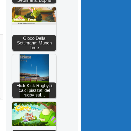
Settimana: Bop It!
Gioco Della
Settimana: Munch
Time
Flick Kick Rugby: i
calci piazzati del
rugby sul…