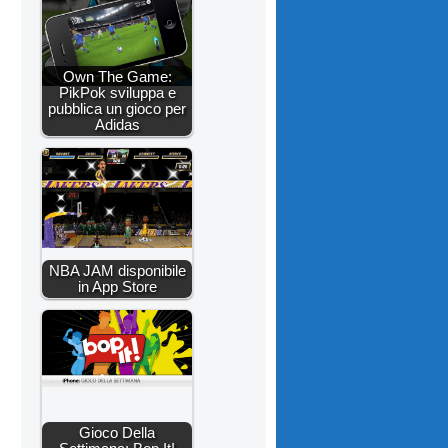
Own The Game:
PikPok sviluppa e
pubblica un gioco per
Adidas
NBA JAM disponibile
in App Store
Gioco Della