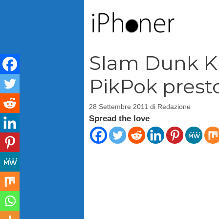
Vai
al
contenuto
Slam Dunk Kin
PikPok presto
28 Settembre 2011
di
Redazione
Spread the love