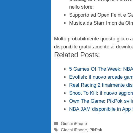
nello store;
Supporto ad Open Feint e G
Musica da Starr Imon da O
Molto probabilmente questo gioco ar
disponibile gratuitamente al downlo
Related Posts:
5 Games Of The Week: NBA
Evofish: il nuovo arcade ga
Real Racing 2 finalmente dis
Shoot To Kill: il nuovo aggi
Own The Game: PikPok svilu
NBA JAM disponibile in App 
Categorie
Giochi iPhone
Tag
Giochi iPhone
,
PikPok