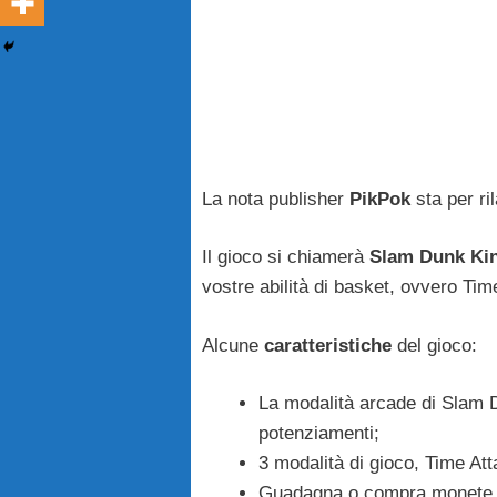
La nota publisher
PikPok
sta per ri
Il gioco si chiamerà
Slam Dunk Ki
vostre abilità di basket, ovvero Ti
Alcune
caratteristiche
del gioco:
La modalità arcade di Slam D
potenziamenti;
3 modalità di gioco, Time A
Guadagna o compra monete pe