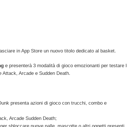
lasciare in App Store un nuovo titolo dedicato al basket.
ng
e presenterà 3 modalità di gioco emozionanti per testare 
me Attack, Arcade e Sudden Death.
unk presenta azioni di gioco con trucchi, combo e
ttack, Arcade Sudden Death;
r sbloccare nuove palle, mascotte o altri oggetti presenti