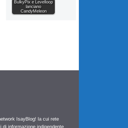
BulkyPix e Levelloop
lanciano
CandyMeleon
network IsayBlog! la cui rete
ci di informazione indipendente