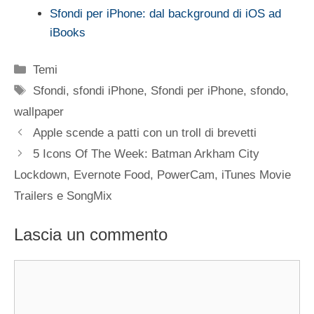
Sfondi per iPhone: dal background di iOS ad
iBooks
Categorie
Temi
Tag
Sfondi
,
sfondi iPhone
,
Sfondi per iPhone
,
sfondo
,
wallpaper
Apple scende a patti con un troll di brevetti
5 Icons Of The Week: Batman Arkham City
Lockdown, Evernote Food, PowerCam, iTunes Movie
Trailers e SongMix
Lascia un commento
Commento