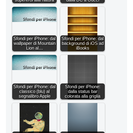
Sfondi per iPhone: dal
Sfondi per iPhone: dal
wallpaper di Mountain
background di iOS ad
Lion al…
iBooks
Sfondi per iPhone: dal
Sfondi per iPhone:
classico (blu) al
dalla status bar
segnalibro Apple
colorata alla griglia