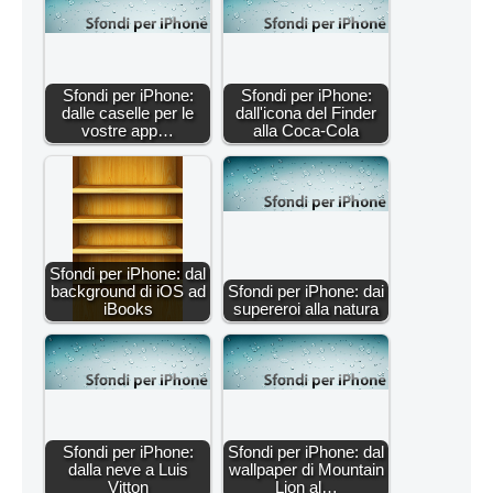
Sfondi per iPhone:
Sfondi per iPhone:
dalle caselle per le
dall'icona del Finder
vostre app…
alla Coca-Cola
Sfondi per iPhone: dal
background di iOS ad
Sfondi per iPhone: dai
iBooks
supereroi alla natura
Sfondi per iPhone:
Sfondi per iPhone: dal
dalla neve a Luis
wallpaper di Mountain
Vitton
Lion al…