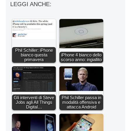
LEGGI ANCHE:
Phil Schiller: iPhone
bianco questa
iPhone 4 bianco dello
primavera
scorso anno: ingiallito
Gli interventi di Steve
Phil Schiller passa in
Jobs agli All Things
modalità offensiva e
Digital…
attacca Android