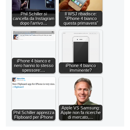
Phil Schiller si
Il WSJ ribadisce:
cancella da Instagram
"iPhone 4 bianco
dopo l'arrivo…
questa primavera"
iPhone 4 bianco e
nero hanno lo stesso
iPhone 4 bianco
spessore:…
imminente?
Apple VS Samsung:
Phil Schiller apprezza
Apple non fa ricerche
Flipboard per iPhone
di mercato,…