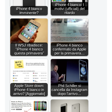
iPhone 4 bianco: I
iPhone 4 bianco
motivi (ufficiali) del
imminente?
ritardo
Il WSJ ribadisce:
iPhone 4 bianco
"iPhone 4 bianco
confermato da Apple
questa primavera"
per la primavera…
Apple Store down:
Phil Schiller si
iPhone 4 bianco in
cancella da Instagram
arrivo? [Aggiornato]
dopo l'arrivo…