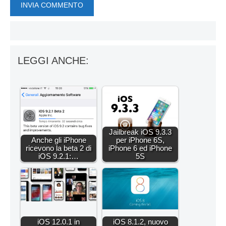
LEGGI ANCHE:
Jailbreak iOS 9.3.3
Anche gli iPhone
per iPhone 6S,
ricevono la beta 2 di
iPhone 6 ed iPhone
iOS 9.2.1:…
5S
iOS 12.0.1 in
iOS 8.1.2, nuovo