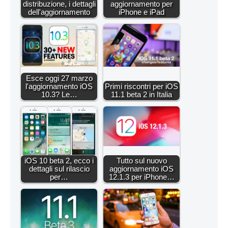
distribuzione, i dettagli
aggiornamento per
dell'aggiornamento
iPhone e iPad
Esce oggi 27 marzo
l'aggiornamento iOS
Primi riscontri per iOS
10.3? Le…
11.1 beta 2 in Italia
iOS 10 beta 2, ecco i
Tutto sul nuovo
dettagli sul rilascio
aggiornamento iOS
per…
12.1.3 per iPhone…