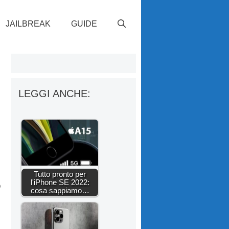
JAILBREAK
GUIDE
LEGGI ANCHE:
Tutto pronto per
l'iPhone SE 2022:
o
cosa sappiamo…