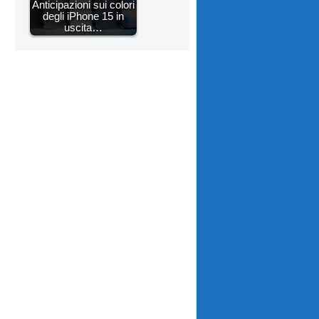
Anticipazioni sui colori
degli iPhone 15 in
uscita…