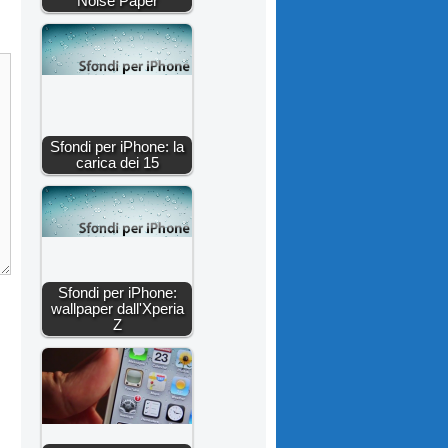
Noise Paper
Sfondi per iPhone: la
carica dei 15
Sfondi per iPhone:
wallpaper dall'Xperia
Z