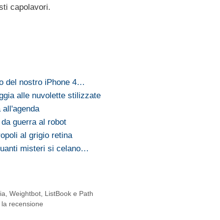
sti capolavori.
rno del nostro iPhone 4…
gia alle nuvolette stilizzate
 all'agenda
 da guerra al robot
poli al grigio retina
quanti misteri si celano…
a, Weightbot, ListBook e Path
la recensione