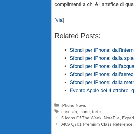
complimenti a chi è l’artefice di que
[
via
]
Related Posts:
Sfondi per iPhone: dall'inte
Sfondi per iPhone: dalla spiag
Sfondi per iPhone: dall'acqua
Sfondi per iPhone: dall'aereo
Sfondi per iPhone: dalla metro
Evento Apple del 4 ottobre: 
Categorie
iPhone News
Tag
curiosità
,
icone
,
torte
5 Icons Of The Week: NoteFile, Expedi
AKG Q701 Premium Class Reference: 