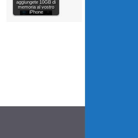
aggiungete 10GB di
memoria al vostro
iPhone