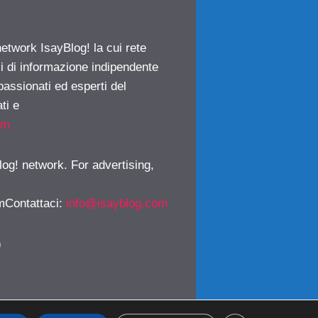
network IsayBlog! la cui rete
ci di informazione indipendente
passionati ed esperti del
ti e
om
log! network. For advertising,
mContattaci
:
info@isayblog.com
)