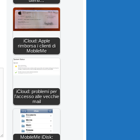
utenti…
iCloud: Apple
rimborsa i clienti di
MobileMe
iCloud: problemi per
l'accesso alle vecchie
mail
MobileMe iDisk: