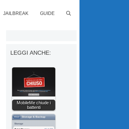
JAILBREAK
GUIDE
LEGGI ANCHE:
MobileMe chiude i
battenti