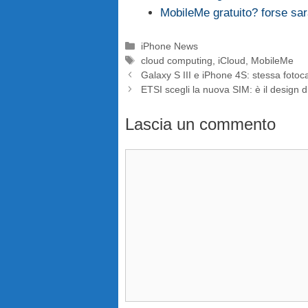
MobileMe gratuito? forse sar
Categorie
iPhone News
Tag
cloud computing
,
iCloud
,
MobileMe
Galaxy S III e iPhone 4S: stessa foto
ETSI scegli la nuova SIM: è il design d
Lascia un commento
Commento