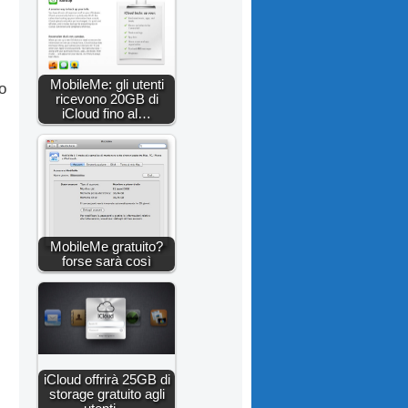
MobileMe: gli utenti
o
ricevono 20GB di
iCloud fino al…
MobileMe gratuito?
forse sarà così
iCloud offrirà 25GB di
storage gratuito agli