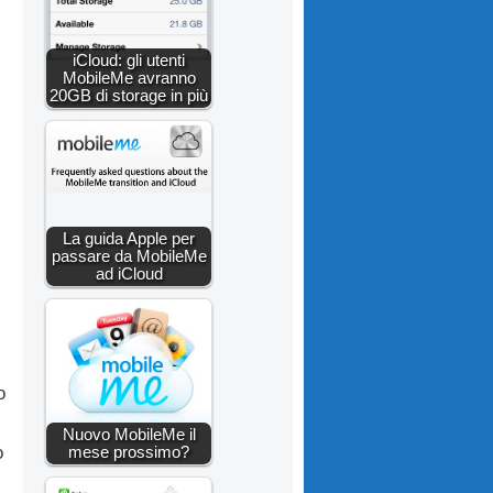
iCloud: gli utenti
MobileMe avranno
20GB di storage in più
La guida Apple per
passare da MobileMe
ad iCloud
o
Nuovo MobileMe il
mese prossimo?
o