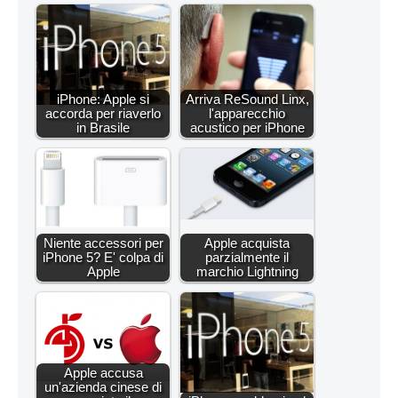
iPhone: Apple si
Arriva ReSound Linx,
accorda per riaverlo
l'apparecchio
in Brasile
acustico per iPhone
Niente accessori per
Apple acquista
iPhone 5? E' colpa di
parzialmente il
Apple
marchio Lightning
Apple accusa
un'azienda cinese di