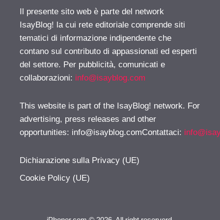
Il presente sito web è parte del network
IsayBlog! la cui rete editoriale comprende siti
tematici di informazione indipendente che
contano sul contributo di appassionati ed esperti
del settore. Per pubblicità, comunicati e
collaborazioni:
info@isayblog.com
This website is part of the IsayBlog! network. For
advertising, press releases and other
opportunities:
info@isayblog.comContattaci
:
info@isa
Dichiarazione sulla Privacy (UE)
Cookie Policy (UE)
iPhoner.com © 2026. All right reserverd.