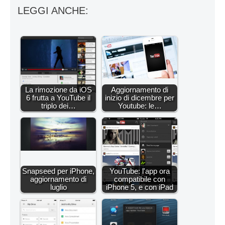
LEGGI ANCHE:
La rimozione da iOS
Aggiornamento di
6 frutta a YouTube il
inizio di dicembre per
triplo dei…
Youtube: le…
Snapseed per iPhone,
YouTube: l'app ora
aggiornamento di
compatibile con
luglio
iPhone 5, e con iPad