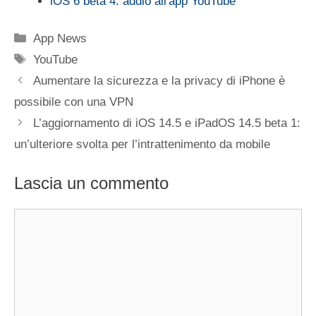
iOS 6 beta 4: addio all'app YouTube
Categorie
App News
Tag
YouTube
Aumentare la sicurezza e la privacy di iPhone è
possibile con una VPN
L’aggiornamento di iOS 14.5 e iPadOS 14.5 beta 1:
un’ulteriore svolta per l’intrattenimento da mobile
Lascia un commento
Commento