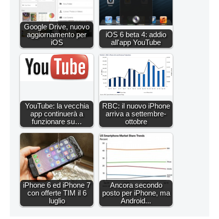
Google Drive, nuovo
aggiornamento per
iOS 6 beta 4: addio
iOS
all'app YouTube
YouTube: la vecchia
RBC: il nuovo iPhone
app continuerà a
arriva a settembre-
funzionare su…
ottobre
iPhone 6 ed iPhone 7
Ancora secondo
con offerte TIM il 6
posto per iPhone, ma
luglio
Android...