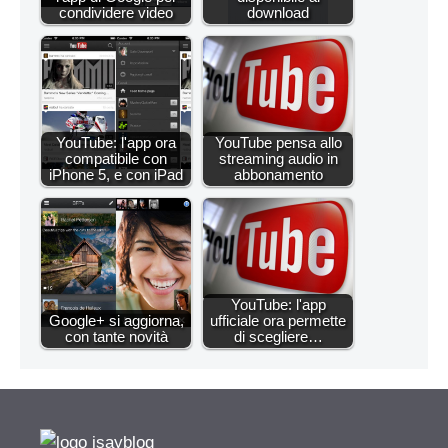
condividere video
download
YouTube: l'app ora
YouTube pensa allo
compatibile con
streaming audio in
iPhone 5, e con iPad
abbonamento
YouTube: l'app
Google+ si aggiorna,
ufficiale ora permette
con tante novità
di scegliere…