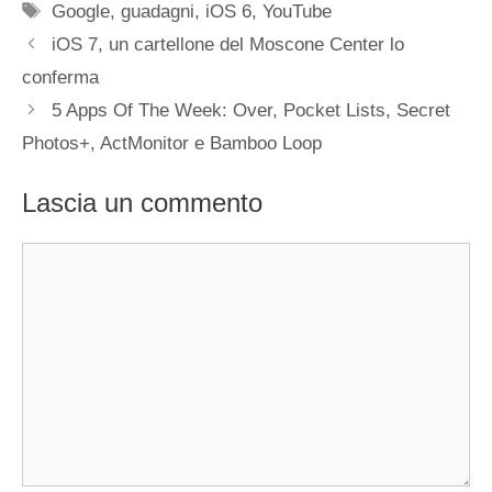
Tag
Google
,
guadagni
,
iOS 6
,
YouTube
iOS 7, un cartellone del Moscone Center lo
conferma
5 Apps Of The Week: Over, Pocket Lists, Secret
Photos+, ActMonitor e Bamboo Loop
Lascia un commento
Commento