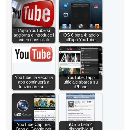
L'app YouTube si
aggiorna e introduce i
iOS 6 beta 4: addio
video consigliati
all'app YouTube
YouTube: la vecchia
YouTube: l'app
app continuerà a
ufficiale sbarca su
funzionare su…
iPhone
YouTube Capture:
iOS 6 beta 4
l'app di Google per
disponibile al