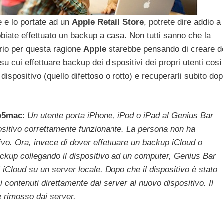
e e lo portate ad un
Apple
Retail
Store
, potrete dire addio a
abbiate effettuato un backup a casa. Non tutti sanno che la
prio per questa ragione
Apple
starebbe pensando di creare d
su cui effettuare backup dei dispositivi dei propri utenti così
 dispositivo (quello difettoso o rotto) e recuperarli subito do
o5mac
:
Un utente porta iPhone, iPod o iPad al Genius Bar
ositivo correttamente funzionante. La persona non ha
tivo. Ora, invece di dover effettuare un backup iCloud o
backup collegando il dispositivo ad un computer, Genius Bar
 iCloud su un server locale. Dopo che il dispositivo è stato
i contenuti direttamente dai server al nuovo dispositivo. Il
 rimosso dai server.