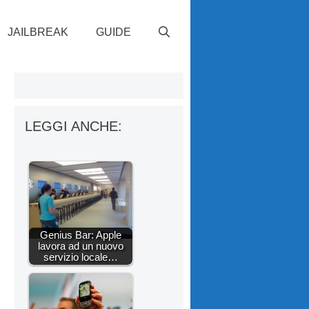
JAILBREAK
GUIDE
LEGGI ANCHE:
Genius Bar: Apple
lavora ad un nuovo
servizio locale…