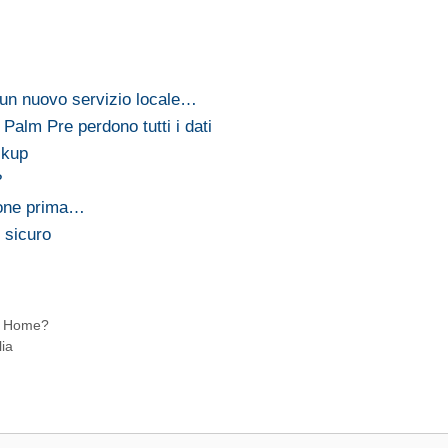
 un nuovo servizio locale…
 Palm Pre perdono tutti i dati
ckup
?
hone prima…
è sicuro
ne Home?
lia