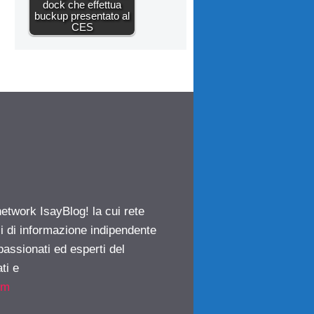
dock che effettua
buckup presentato al
CES
network IsayBlog! la cui rete
ci di informazione indipendente
passionati ed esperti del
ti e
om