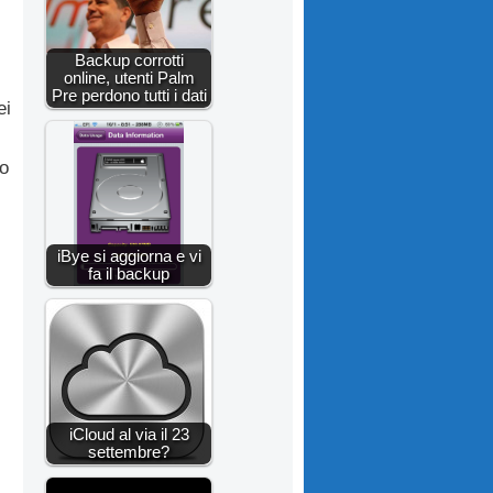
Backup corrotti
online, utenti Palm
Pre perdono tutti i dati
ei
po
iBye si aggiorna e vi
fa il backup
iCloud al via il 23
settembre?