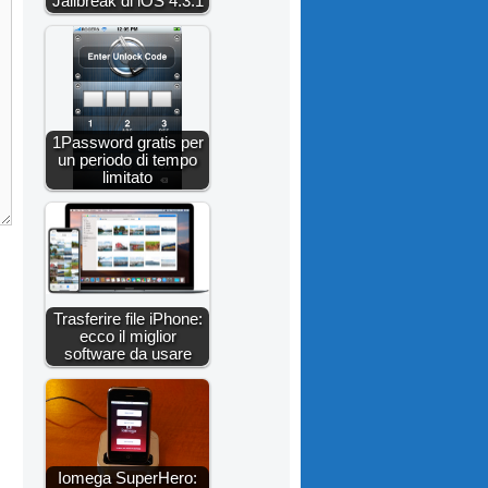
Jailbreak di iOS 4.3.1
1Password gratis per
un periodo di tempo
limitato
Trasferire file iPhone:
ecco il miglior
software da usare
Iomega SuperHero: