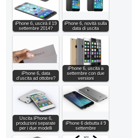
iPhone 6, uscirà il 19
iPhone 6, novità sulla
settembre 2014?
data di uscita
iPhone 6, uscita a
iPhone 6, data
settembre con due
d'uscita ad ottobre?
versioni
Uscita iPhone 6,
produzioni separate
iPhone 6 debutta il 9
per i due modelli
settembre