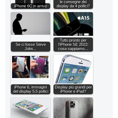
le consegne dei
iPhone 6C in arrivo
display da 4 pollici?
Tutto pronto per
Se ci fosse Steve
l'iPhone SE 2022:
Jobs...
cosa sappiamo…
iPhone 6, immagini
Display più grandi per
del display 5,5 pollici
iPhone e iPad?