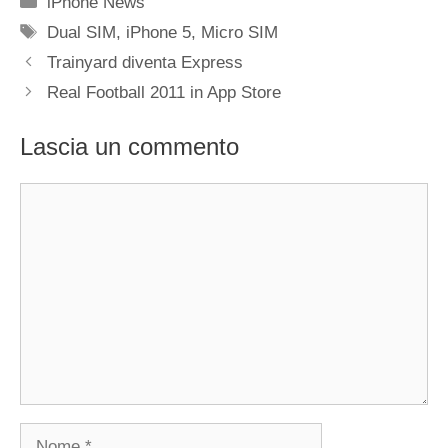
iPhone News
Tag
Dual SIM
,
iPhone 5
,
Micro SIM
Trainyard diventa Express
Real Football 2011 in App Store
Lascia un commento
Commento
Nome