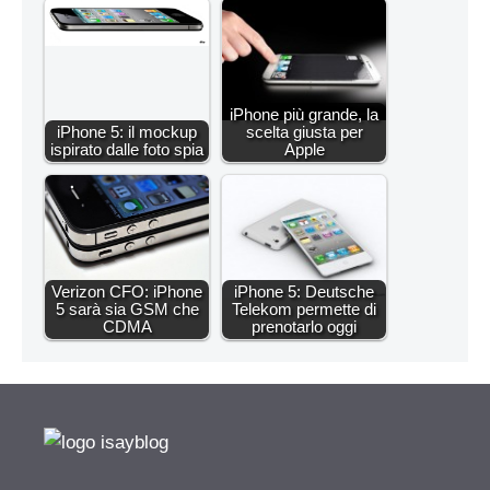
iPhone più grande, la
iPhone 5: il mockup
scelta giusta per
ispirato dalle foto spia
Apple
Verizon CFO: iPhone
iPhone 5: Deutsche
5 sarà sia GSM che
Telekom permette di
CDMA
prenotarlo oggi