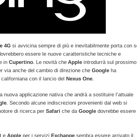
e 4G
si avvicina sempre di più e inevitabilmente porta con s
e dovrebbero essere le nuove caratteristiche tecniche e
e in
Cupertino
. Le novità che
Apple
introdurrà sul prossimo
r via anche del cambio di direzione che
Google
ha
 californiana con il lancio del
Nexus One
.
a nuova applicazione nativa che andrà a sostituire l’attuale
gle
. Secondo alcune indiscrezioni provenienti dal web si
otore di ricerca per
Safari
che da
Google
dovrebbe essere
t
e
Apple
per i servizi
Exchange
sembra essere arrivato il