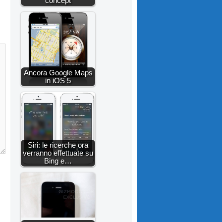
concept
Ancora Google Maps
in iOS 5
Siri: le ricerche ora
verranno effettuate su
Bing e…