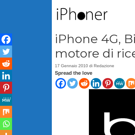
Vai
al
contenuto
iPhone 4G, 
motore di ric
17 Gennaio 2010
di
Redazione
Spread the love