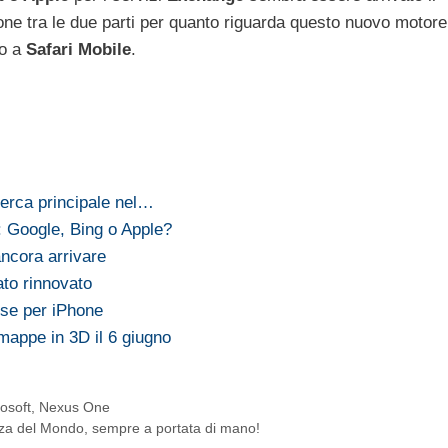
one tra le due parti per quanto riguarda questo nuovo motore
o a
Safari Mobile
.
cerca principale nel…
: Google, Bing o Apple?
ancora arrivare
ato rinnovato
ese per iPhone
mappe in 3D il 6 giugno
osoft
,
Nexus One
nza del Mondo, sempre a portata di mano!