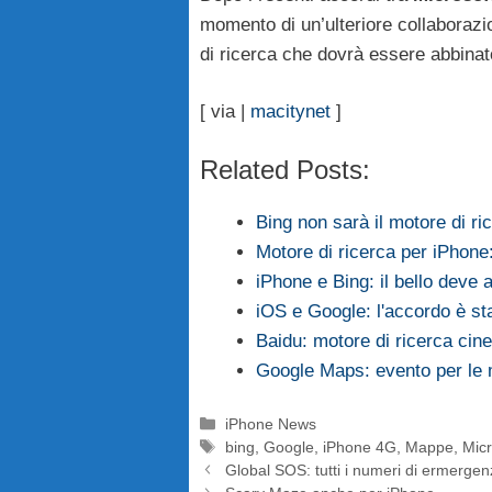
momento di un’ulteriore collaborazi
di ricerca che dovrà essere abbinat
[ via |
macitynet
]
Related Posts:
Bing non sarà il motore di ri
Motore di ricerca per iPhone
iPhone e Bing: il bello deve 
iOS e Google: l'accordo è st
Baidu: motore di ricerca cin
Google Maps: evento per le 
Categorie
iPhone News
Tag
bing
,
Google
,
iPhone 4G
,
Mappe
,
Micr
Global SOS: tutti i numeri di ermerge