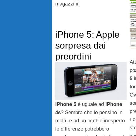
magazzini.
iPhone 5: Apple
sorpresa dai
preordini
At
po
5
i
fo
Ov
so
iPhone
5
è uguale ad
iPhone
pr
4s
? Sembra che lo pensino in
ri
molti, e ad un occhio inesperto
st
le differenze potrebbero
ve