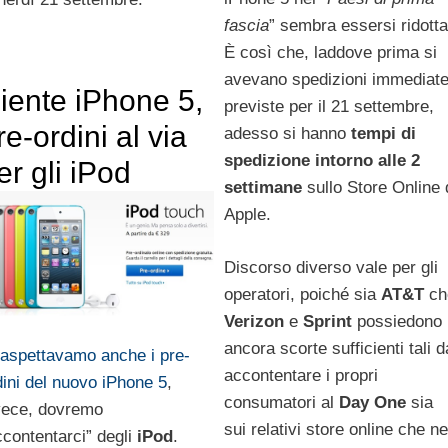
fascia
” sembra essersi ridotta
È così che, laddove prima si
avevano spedizioni immediat
iente iPhone 5,
previste per il 21 settembre,
re-ordini al via
adesso si hanno
tempi di
spedizione intorno alle 2
er gli iPod
settimane
sullo Store Online 
Apple.
Discorso diverso vale per gli
operatori, poiché sia
AT&T
ch
Verizon
e
Sprint
possiedono
ancora scorte sufficienti tali d
 aspettavamo anche i pre-
accontentare i propri
dini del nuovo iPhone 5
,
consumatori al
Day One
sia
vece, dovremo
sui relativi store online che ne
ccontentarci” degli
iPod
.