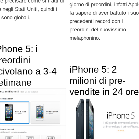
 precisare come si tratti di
giorno di preordini, infatti App
negli Stati Uniti, quindi i
fa sapere di aver battuto i suo
 sono globali.
precedenti record con i
preordini del nuovissimo
melaphonino.
Phone 5: i
reordini
iPhone 5: 2
civolano a 3-4
milioni di pre-
etimane
vendite in 24 ore