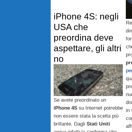
iPhone 4S: negli
Re
USA che
di
preordina deve
fon
aspettare, gli altri
ch
pr
no
pr
per
qu
pr
nu
Se avete preordinato un
di
iPhone
4S
su Internet potrebbe
in
non essere stata la scelta più
co
brillante. Dagli
Stati
Uniti
aff
arriva infatti la conferma che