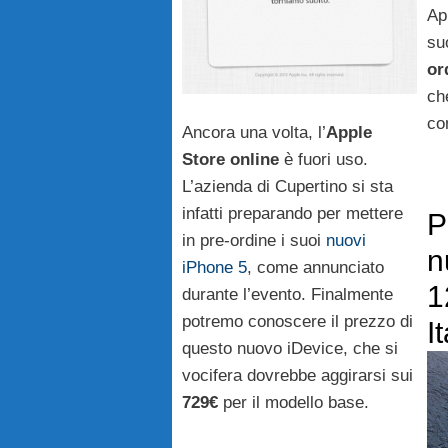
App
su
or
ch
co
Ancora una volta, l’
Apple
Store online
è fuori uso.
L’azienda di Cupertino si sta
infatti preparando per mettere
P
in pre-ordine i suoi
nuovi
n
iPhone 5
, come annunciato
1
durante l’evento. Finalmente
potremo conoscere il prezzo di
I
questo nuovo iDevice, che si
vocifera dovrebbe aggirarsi sui
729€
per il modello base.