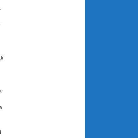
.
e
di
e
a
i