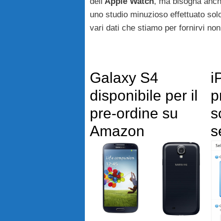
dell’
Apple Watch
, ma bisogna anche
uno studio minuzioso effettuato solo 
vari dati che stiamo per fornirvi non
Galaxy S4
i
disponibile per il
p
pre-ordine su
s
Amazon
s