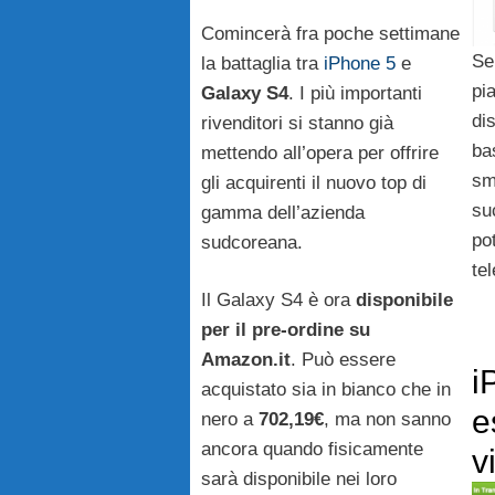
Comincerà fra poche settimane
Se 
la battaglia tra
iPhone 5
e
pi
Galaxy S4
. I più importanti
di
rivenditori si stanno già
ba
mettendo all’opera per offrire
sm
gli acquirenti il nuovo top di
su
gamma dell’azienda
po
sudcoreana.
te
Il Galaxy S4 è ora
disponibile
per il pre-ordine su
Amazon.it
. Può essere
i
acquistato sia in bianco che in
e
nero a
702,19€
, ma non sanno
ancora quando fisicamente
v
sarà disponibile nei loro