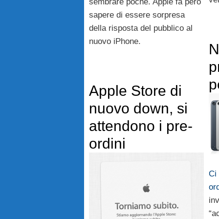
sembrare poche. Apple fa però
sapere di essere sorpresa
della risposta del pubblico al
nuovo iPhone.
N
p
p
Apple Store di
nuovo down, si
attendono i pre-
ordini
Ci
or
in
“a