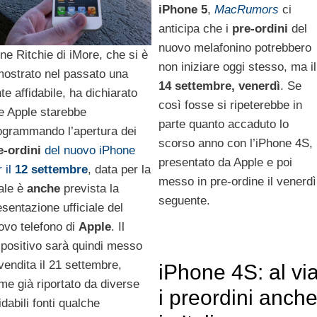
iPhone 5
,
MacRumors
ci
anticipa che i
pre-ordini
del
nuovo melafonino potrebbero
ne Ritchie di iMore, che si è
non iniziare oggi stesso, ma il
mostrato nel passato una
14 settembre, venerdì
. Se
te affidabile, ha dichiarato
così fosse si ripeterebbe in
e Apple starebbe
parte quanto accaduto lo
ogrammando l’apertura dei
scorso anno con l’iPhone 4S,
e-ordini
del nuovo iPhone
presentato da Apple e poi
 il
12
settembre
, data per la
messo in pre-ordine il venerdì
ale è
anche
prevista la
seguente.
esentazione ufficiale del
ovo telefono di
Apple
. Il
spositivo sarà quindi messo
 vendita il 21 settembre,
iPhone 4S: al vi
me già riportato da diverse
i preordini anch
idabili fonti qualche