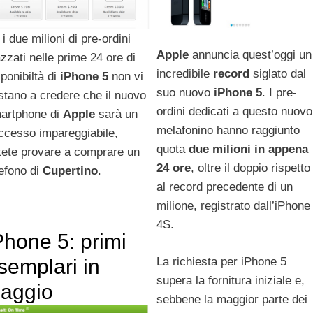
i due milioni di pre-ordini
Apple
annuncia quest’oggi un
azzati nelle prime 24 ore di
incredibile
record
siglato dal
sponibiltà di
iPhone
5
non vi
suo nuovo
iPhone 5
. I pre-
stano a credere che il nuovo
ordini dedicati a questo nuovo
artphone di
Apple
sarà un
melafonino hanno raggiunto
ccesso impareggiabile,
quota
due milioni in appena
tete provare a comprare un
24 ore
, oltre il doppio rispetto
lefono di
Cupertino
.
al record precedente di un
milione, registrato dall’iPhone
4S.
Phone 5: primi
semplari in
La richiesta per iPhone 5
supera la fornitura iniziale e,
iaggio
sebbene la maggior parte dei