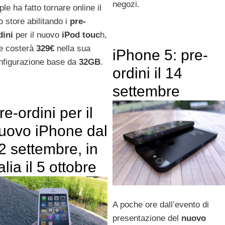
negozi.
le ha fatto tornare online il
o store abilitando i
pre-
dini
per il nuovo
iPod touc
h,
e costerà
329€
nella sua
iPhone 5: pre-
nfigurazione base da
32GB
.
ordini il 14
settembre
re-ordini per il
uovo iPhone dal
2 settembre, in
talia il 5 ottobre
A poche ore dall’evento di
presentazione del
nuovo