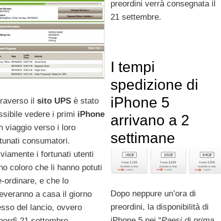
preordini verrà consegnata il
21 settembre.
I tempi
spedizione di
iPhone 5
traverso il
sito
UPS
è stato
ssibile vedere i primi
iPhone
arrivano a 2
n viaggio verso i loro
settimane
rtunati consumatori.
viamente i fortunati utenti
no coloro che li hanno potuti
e-ordinare, e che lo
Dopo neppure un’ora di
ceveranno a casa il giorno
preordini, la disponibilità di
esso del lancio, ovvero
iPhone 5 nei “
Paesi di prima
nerdì 21 settembre.