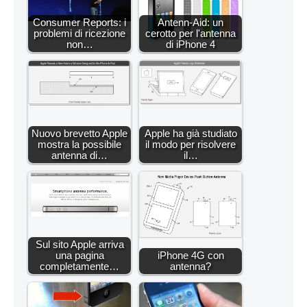
Consumer Reports: i
Antenn-Aid: un
problemi di ricezione
cerotto per l'antenna
non…
di iPhone 4
Nuovo brevetto Apple
Apple ha già studiato
mostra la possibile
il modo per risolvere
antenna di…
il…
Sul sito Apple arriva
una pagina
iPhone 4G con
completamente…
antenna?