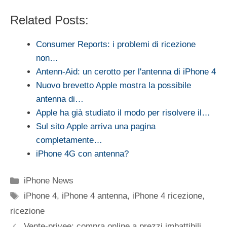
Related Posts:
Consumer Reports: i problemi di ricezione
non…
Antenn-Aid: un cerotto per l'antenna di iPhone 4
Nuovo brevetto Apple mostra la possibile
antenna di…
Apple ha già studiato il modo per risolvere il…
Sul sito Apple arriva una pagina
completamente…
iPhone 4G con antenna?
Categorie
iPhone News
Tag
iPhone 4
,
iPhone 4 antenna
,
iPhone 4 ricezione
,
ricezione
Vente-privee: compra online a prezzi imbattibili