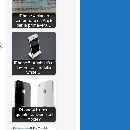
iPhone 4 bianco
confermato da Apple
per la primavera…
o
iPhone 5: Apple già al
lavoro sul modello
white,…
iPhone 4 bianco:
quanto conviene ad
Apple?