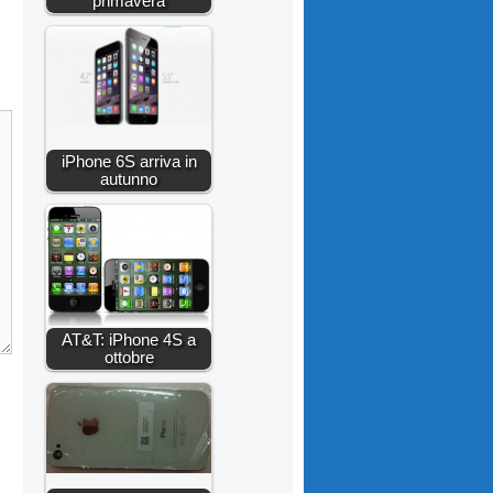
primavera
iPhone 6S arriva in
autunno
AT&T: iPhone 4S a
ottobre