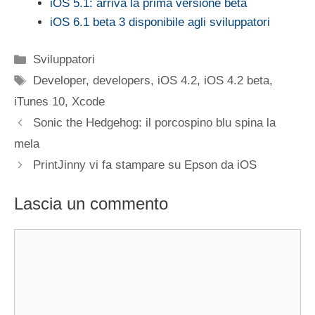
iOS 5.1: arriva la prima versione beta
iOS 6.1 beta 3 disponibile agli sviluppatori
Categorie
Sviluppatori
Tag
Developer
,
developers
,
iOS 4.2
,
iOS 4.2 beta
,
iTunes 10
,
Xcode
Sonic the Hedgehog: il porcospino blu spina la
mela
PrintJinny vi fa stampare su Epson da iOS
Lascia un commento
Commento