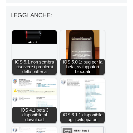
LEGGI ANCHE:
iOS 5.1 non sembra
iOS 5.0.1: bug per la
risolvere i problemi
beta, sviluppatori
della batteria
bloccati
iOS 4.1 beta 3
disponibile al
iOS 6.1.1 disponibile
download
agli sviluppatori