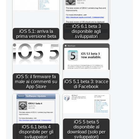
iOS 6.1 beta 3
iOS 5.1: arriva la
disponibile agli
prima versione beta
sviluppatori
iOS 5: il firmware fa
male ai commenti su
iOS 5.1 beta 3: tracce
App Store
di Facebook
iOS 5 beta 5
iOS 6.1 beta 4
disponibile al
disponibile per gli
download (solo per
sviluppatori
sviluppatori)