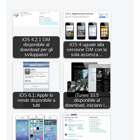
iOS 4.2.1 GM
disponibile al
iOS 4 uguale alla
download per gli
versione GM con la
sviluppatori
sola assenza…
iOS 6.1: Apple lo
iTunes 10.5
rende disponibile a
disponibile al
tutti
download, iniziano i…