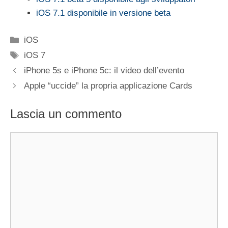
iOS 7.1 disponibile in versione beta
Categorie
iOS
Tag
iOS 7
iPhone 5s e iPhone 5c: il video dell’evento
Apple “uccide” la propria applicazione Cards
Lascia un commento
Commento