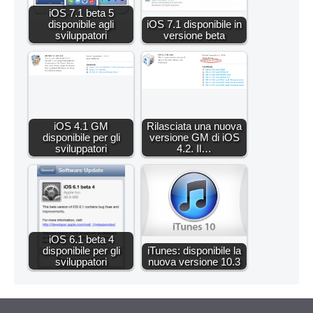
iOS 7.1 beta 5
disponibile agli
iOS 7.1 disponibile in
sviluppatori
versione beta
iOS 4.1 GM
Rilasciata una nuova
disponibile per gli
versione GM di iOS
sviluppatori
4.2. Il…
iOS 6.1 beta 4
disponibile per gli
iTunes: disponibile la
sviluppatori
nuova versione 10.3