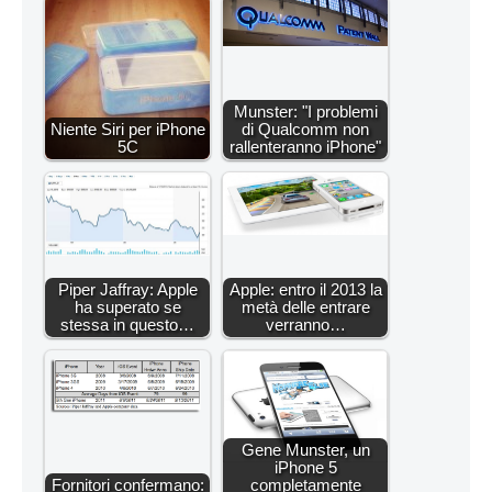
Munster: "I problemi
Niente Siri per iPhone
di Qualcomm non
5C
rallenteranno iPhone"
Piper Jaffray: Apple
Apple: entro il 2013 la
ha superato se
metà delle entrare
stessa in questo…
verranno…
Gene Munster, un
iPhone 5
Fornitori confermano:
completamente