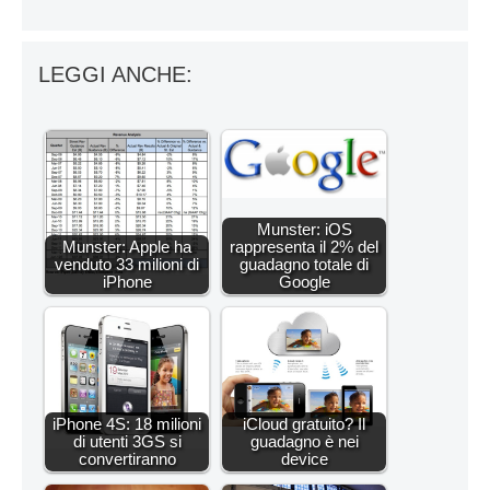
LEGGI ANCHE:
Munster: iOS
Munster: Apple ha
rappresenta il 2% del
venduto 33 milioni di
guadagno totale di
iPhone
Google
iPhone 4S: 18 milioni
iCloud gratuito? Il
di utenti 3GS si
guadagno è nei
convertiranno
device