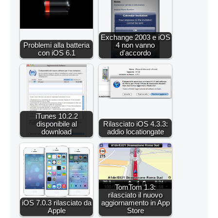
Exchange 2003 e iOS
Problemi alla batteria
4 non vanno
con iOS 6.1
d'accordo
iTunes 10.2.2
disponibile al
Rilasciato iOS 4.3.3:
download
addio locationgate
TomTom 1.3:
rilasciato il nuovo
iOS 7.0.3 rilasciato da
aggiornamento in App
Apple
Store