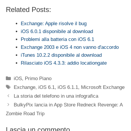
Related Posts:
Exchange: Apple risolve il bug
iOS 6.0.1 disponibile al download
Problemi alla batteria con iOS 6.1
Exchange 2003 e iOS 4 non vanno d'accordo
iTunes 10.2.2 disponibile al download
Rilasciato iOS 4.3.3: addio locationgate
Categorie
iOS
,
Primo Piano
Tag
Exchange
,
iOS 6.1
,
iOS 6.1.1
,
Microsoft Exchange
La storia del telefono in una infografica
BulkyPix lancia in App Store Redneck Revenge: A
Zombie Road Trip
Lascia un commento