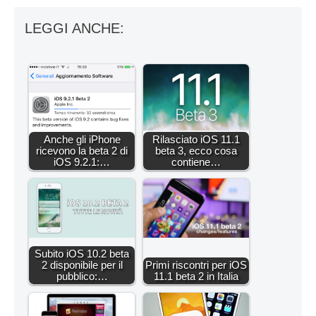
LEGGI ANCHE:
Anche gli iPhone
Rilasciato iOS 11.1
ricevono la beta 2 di
beta 3, ecco cosa
iOS 9.2.1:…
contiene…
Subito iOS 10.2 beta
2 disponibile per il
Primi riscontri per iOS
pubblico:…
11.1 beta 2 in Italia