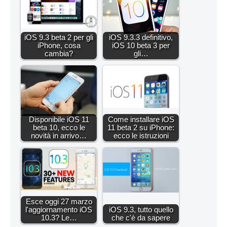
iOS 9.3 beta 2 per gli
iOS 9.3.3 definitivo,
iPhone, cosa
iOS 10 beta 3 per
cambia?
gli…
Disponibile iOS 11
Come installare iOS
beta 10, ecco le
11 beta 2 su iPhone:
novità in arrivo…
ecco le istruzioni
Esce oggi 27 marzo
l'aggiornamento iOS
iOS 9.3, tutto quello
10.3? Le…
che c'è da sapere