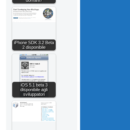
domani?
iPhone SDK 3.2 Beta
2 disponibile
iOS 5.1 beta 3
disponibile agli
sviluppatori