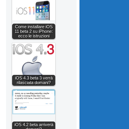
Come installare iOS
11 beta 2 su iPhone:
ecco le istruzioni
iOS 4.3 beta 3 verrà
rilasciata domani?
iOS 4.2 beta arriverà