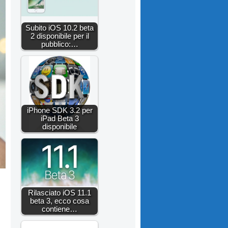
Subito iOS 10.2 beta
2 disponibile per il
pubblico:…
iPhone SDK 3.2 per
iPad Beta 3
disponibile
Rilasciato iOS 11.1
beta 3, ecco cosa
contiene…