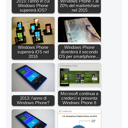
2015: l'anno in cui
WIndows Phone 7 al
Windows Phone
20% del marketshare
supererà iOS?
nel 2015
Windows Phone
Windows Phone
supererà iOS nel
diventerà il secondo
2016
OS per smartphone…
Microsoft continua a
2013: l'anno di
crederci e presenta
Windows Phone?
Windows Phone 8