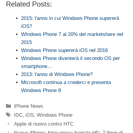
Related Posts:
2015: l'anno in cui Windows Phone supererà
iOS?
WIndows Phone 7 al 20% del marketshare nel
2015
Windows Phone supererà iOS nel 2016
Windows Phone diventerà il secondo OS per
smartphone…
2013: l'anno di Windows Phone?
Microsoft continua a crederci e presenta
Windows Phone 8
Categorie
iPhone News
Tag
IDC
,
iOS
,
Windows Phone
Apple di nuovo contro HTC
Nuovo iPhone: fotocamera frontale HD, 7,9mm di