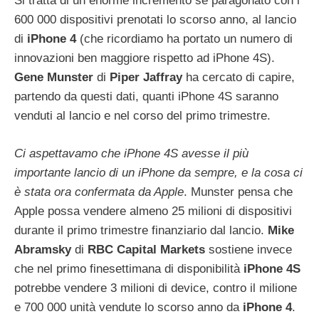
Si tratta di un enorme incremento se paragonato con i
600 000 dispositivi prenotati lo scorso anno, al lancio
di
iPhone
4
(che ricordiamo ha portato un numero di
innovazioni ben maggiore rispetto ad iPhone 4S).
Gene
Munster
di
Piper
Jaffray
ha cercato di capire,
partendo da questi dati, quanti iPhone 4S saranno
venduti al lancio e nel corso del primo trimestre.
Ci aspettavamo che iPhone 4S avesse il più
importante lancio di un iPhone da sempre, e la cosa ci
è stata ora confermata da Apple
. Munster pensa che
Apple possa vendere almeno 25 milioni di dispositivi
durante il primo trimestre finanziario dal lancio.
Mike
Abramsky
di
RBC
Capital
Markets
sostiene invece
che nel primo finesettimana di disponibilità
iPhone
4S
potrebbe vendere 3 milioni di device, contro il milione
e 700 000 unità vendute lo scorso anno da
iPhone
4
.