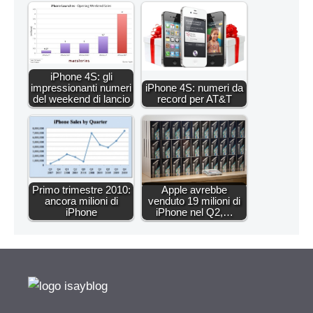
iPhone 4S: gli
impressionanti numeri
iPhone 4S: numeri da
del weekend di lancio
record per AT&T
Primo trimestre 2010:
Apple avrebbe
ancora milioni di
venduto 19 milioni di
iPhone
iPhone nel Q2,…