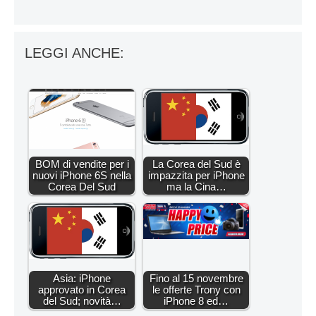
LEGGI ANCHE:
BOM di vendite per i
La Corea del Sud è
nuovi iPhone 6S nella
impazzita per iPhone
Corea Del Sud
ma la Cina…
Asia: iPhone
Fino al 15 novembre
approvato in Corea
le offerte Trony con
del Sud; novità…
iPhone 8 ed…