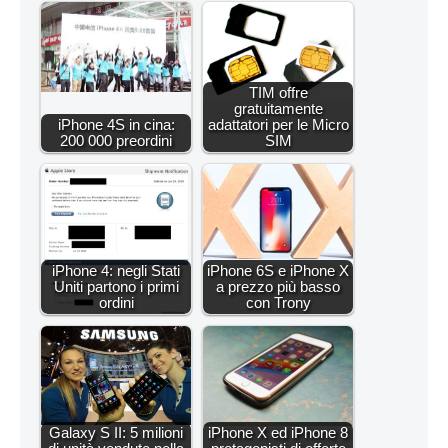
TIM offre
gratuitamente
iPhone 4S in cina:
adattatori per le Micro
200 000 preordini
SIM
iPhone 4: negli Stati
iPhone 6S e iPhone X
Uniti partono i primi
a prezzo più basso
ordini
con Trony
Galaxy S II: 5 milioni
iPhone X ed iPhone 8