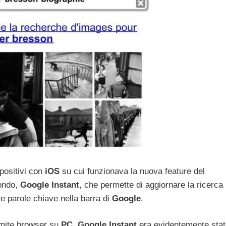
spositivi con
iOS
su cui funzionava la nuova feature del
mondo,
Google
Instant
, che permette di aggiornare la ricerca
e parole chiave nella barra di
Google
.
amite browser su
PC
,
Google
Instant
era evidentemente stat