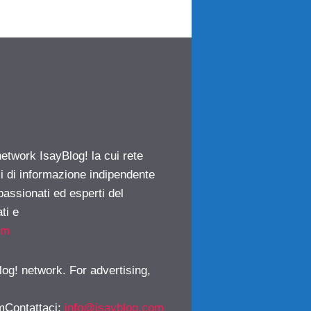
network IsayBlog! la cui rete
ci di informazione indipendente
passionati ed esperti del
ti e
om
log! network. For advertising,
mContattaci
:
info@isayblog.com