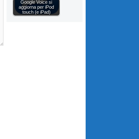
Google Voice si
aggiorna per iPod
touch (e iPad)