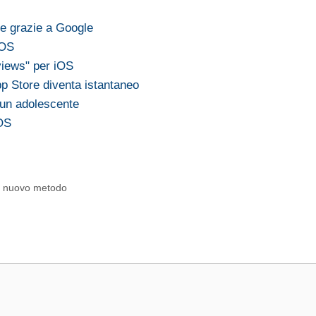
le grazie a Google
iOS
views" per iOS
pp Store diventa istantaneo
i un adolescente
iOS
un nuovo metodo