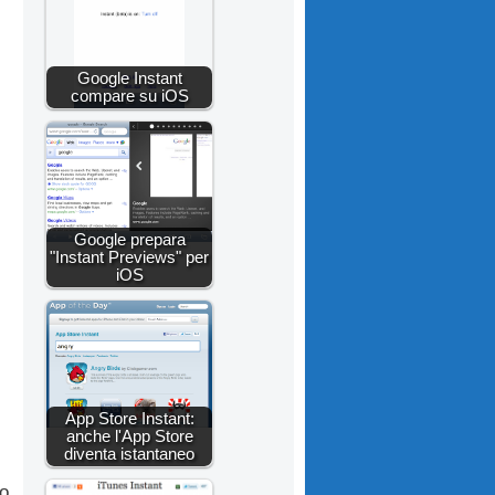
Google Instant
compare su iOS
Google prepara
"Instant Previews" per
iOS
App Store Instant:
anche l'App Store
diventa istantaneo
o