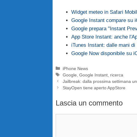
Widget meteo in Safari Mobi
Google Instant compare su 
Google prepara "Instant Pre
App Store Instant: anche l'A
iTunes Instant: dalle mani d
Google Now disponibile su 
Categorie
iPhone News
Tag
Google
,
Google Instant
,
ricerca
Jailbreak: dalla prossima settimana 
StayOpen tiene aperto AppStore
Lascia un commento
Commento