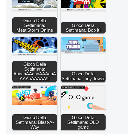
Gioco Della
Settimana:
Gioco Della
MetalStorm Online
Settimana: Bop It!
Gioco Della
Settimana:
AaaaaAAaaaAAAaaA
Gioco Della
AAAaAAAAA!!!
Settimana: Tiny Tower
Gioco Della
Gioco Della
Settimana: Blast-A-
Settimana: OLO
Way
game