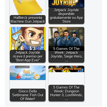
Jetpack Joyride
disponibile
Halfbirck presenta
gratuitamente su App
Machine Gun Jetpack
Store
5 Games Of The
Jetpack Joyride
Week: Jetpack
riceve il premio per
Joyride, Siege Hero,
"Best App Ever"
…
5 Games Of The
Gioco Della
Week: Dungeon
Settimana: Fish Out
Hunter 3, LostWinds,
Of Water!
…