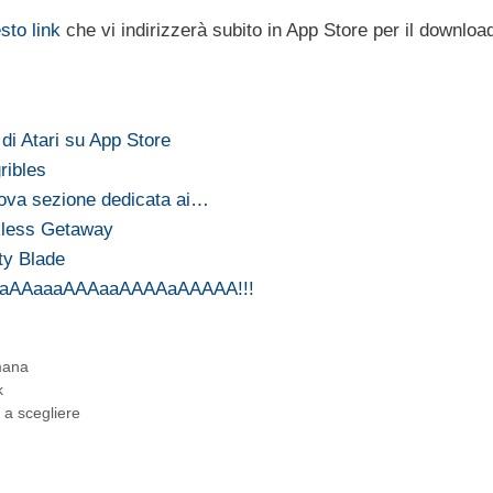
sto link
che vi indirizzerà subito in App Store per il downloa
 di Atari su App Store
ribles
ova sezione dedicata ai…
kless Getaway
ty Blade
aaaaAAaaaAAAaaAAAAaAAAAA!!!
mana
k
o a scegliere