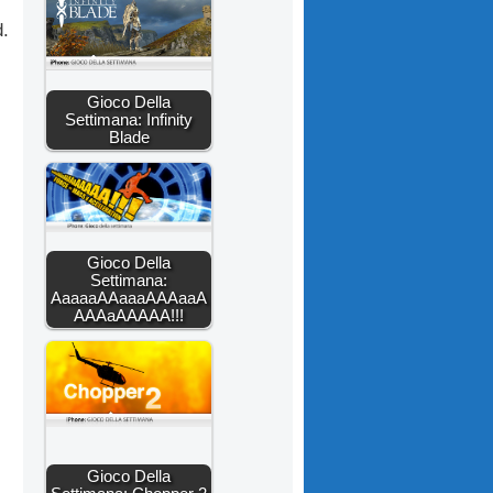
d.
Gioco Della
Settimana: Infinity
Blade
Gioco Della
Settimana:
AaaaaAAaaaAAAaaA
AAAaAAAAA!!!
Gioco Della