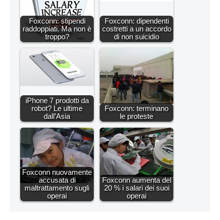
Foxconn: stipendi
Foxconn: dipendenti
raddoppiati. Ma non è
costretti a un accordo
troppo?
di non suicidio
iPhone 7 prodotti da
robot? Le ultime
Foxconn: terminano
dall’Asia
le proteste
Foxconn nuovamente
accusata di
Foxconn aumenta del
maltrattamento sugli
20 % i salari dei suoi
operai
operai