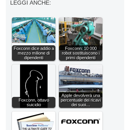
LEGGI ANCHE:
Foxconn dice addio a
Foxconn: 10 000
mezzo milione di
robot sostituiscono i
dipendenti
primi dipendenti
Apple devolverà una
Foxconn, ottavo
percentuale dei ricavi
suicidio
dei suoi…