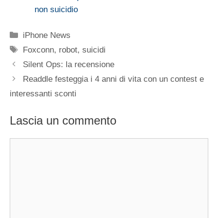
non suicidio
Categorie
iPhone News
Tag
Foxconn
,
robot
,
suicidi
Silent Ops: la recensione
Readdle festeggia i 4 anni di vita con un contest e
interessanti sconti
Lascia un commento
Commento