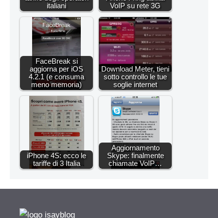
italiani
VoIP su rete 3G
FaceBreak si
aggiorna per iOS
Download Meter, tieni
4.2.1 (e consuma
sotto controllo le tue
meno memoria)
soglie internet
Aggiornamento
iPhone 4S: ecco le
Skype: finalmente
tariffe di 3 Italia
chiamate VoIP…