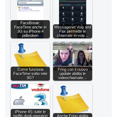
FaceBreak:
FaceTime anche in
Messagenet Voip and
3G su iPhone 4
Fax permette le
jailbroken
chiamate in voip…
Come funziona
Fring con il nuovo
FaceTime sotto rete
update abilita le
3G?
videochiamate…
iPhone 4S: tutte le
tariffe degli operatori
Anche Fring abilita