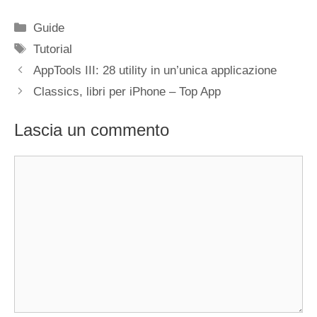
Categorie
Guide
Tag
Tutorial
AppTools III: 28 utility in un’unica applicazione
Classics, libri per iPhone – Top App
Lascia un commento
Commento