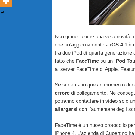
Non giunge come una vera novità, 
che un’aggiornamento a
iOS 4.1
è
tra due iPod di quarta generazione
fatto che
FaceTime
su un
iPod To
ai server FaceTime di Apple. Featur
Se si cerca in questo momento di co
errore
di collegamento. Ne consegue
potranno contattare in video solo u
allargarsi
con l’aumentare degli sc
FaceTime è un nuovo protocollo per 
iPhone 4. L’azienda di Cupertino ha