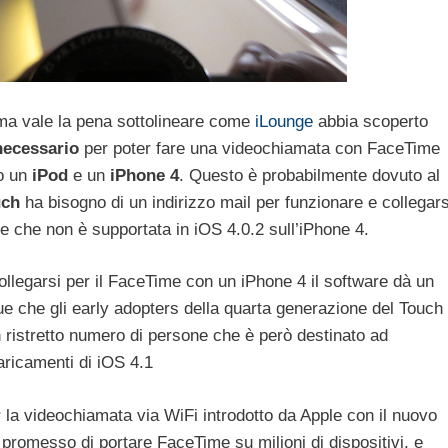
ma vale la pena sottolineare come
iLounge
abbia scoperto
necessario
per poter fare una videochiamata con FaceTime
 o un
iPod
e un
iPhone 4
. Questo è probabilmente dovuto al
uch
ha bisogno di un indirizzo mail per funzionare e collegars
e che non è supportata in iOS 4.0.2 sull’iPhone 4.
llegarsi per il FaceTime con un iPhone 4 il software dà un
 che gli early adopters della quarta generazione del Touch
n ristretto numero di persone che è però destinato ad
aricamenti di iOS 4.1
la videochiamata via WiFi introdotto da Apple con il nuovo
 promesso di portare FaceTime su milioni di dispositivi, e