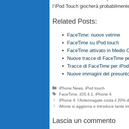
l’iPod Touch giocherà probabilment
Related Posts:
FaceTime: nuove vetrine
FaceTime su iPod touch
FaceTime attivato in Medio Or
Nuove tracce di FaceTime p
Tracce di FaceTime per iPod 
Nuove immagini del presunt
Categorie
iPhone News
,
iPod touch
Tag
FaceTime
,
iOS 4.1
,
iPhone 4
iPhone 4: l’Antennagate costa il 20% d
iMovie si aggiorna e introduce tante in
Lascia un commento