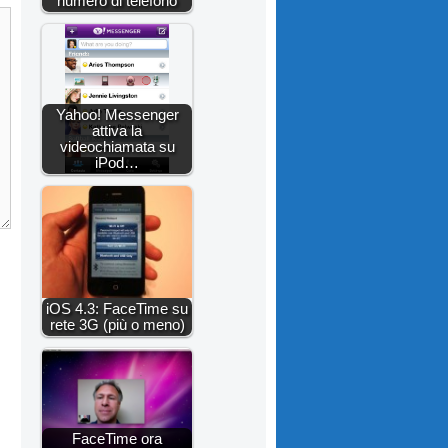
numero di telefono
Yahoo! Messenger
attiva la
videochiamata su
iPod…
iOS 4.3: FaceTime su
rete 3G (più o meno)
FaceTime ora