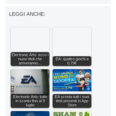
LEGGI ANCHE:
Electronic Arts: ecco i
nuovi titoli che
EA: quattro giochi a
arriveranno…
0,79€
Electronic Arts: tutto
EA sconta tutti i suoi
in sconto fino al 9
titoli presenti in App
luglio
Store