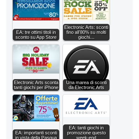
Electronic Arts: sconti
EA: tre ottimi titoli in
fino all'80% su molti
sconto su App Store
giochi…
Electronic Arts sconta
Una marea di sconti
tanti giochi per iPhone
da Electronic Arts
EA: tanti giochi in
EA: importanti sconti
promozione questo
in vista della Pasqua
week-end