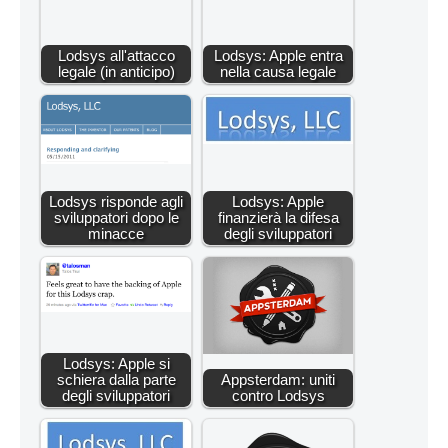
Lodsys all'attacco
Lodsys: Apple entra
legale (in anticipo)
nella causa legale
Lodsys risponde agli
Lodsys: Apple
sviluppatori dopo le
finanzierà la difesa
minacce
degli sviluppatori
Lodsys: Apple si
schiera dalla parte
Appsterdam: uniti
degli sviluppatori
contro Lodsys