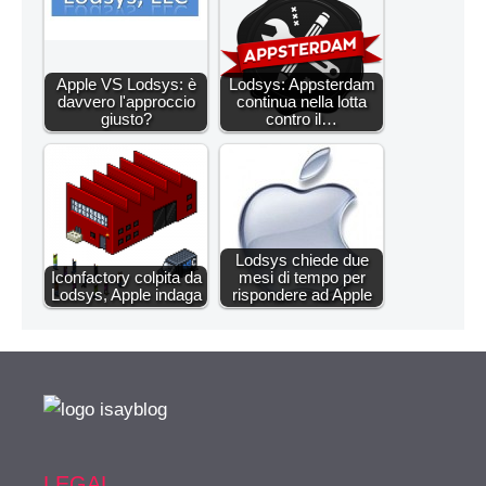
Apple VS Lodsys: è
Lodsys: Appsterdam
davvero l'approccio
continua nella lotta
giusto?
contro il…
Lodsys chiede due
Iconfactory colpita da
mesi di tempo per
Lodsys, Apple indaga
rispondere ad Apple
LEGAL