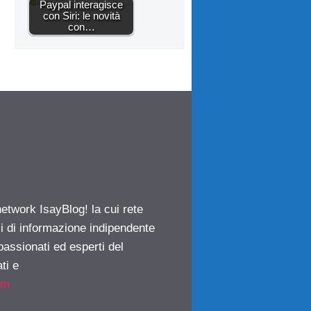
Paypal interagisce
con Siri: le novità
con…
network IsayBlog! la cui rete
ci di informazione indipendente
passionati ed esperti del
ti e
om