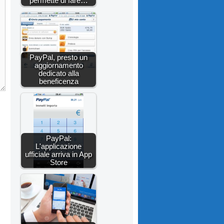
permette di fare…
PayPal, presto un
aggiornamento
dedicato alla
beneficenza
PayPal:
L'applicazione
ufficiale arriva in App
Store