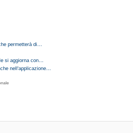
che permetterà di…
ale si aggiorna con…
nche nell'applicazione…
onale