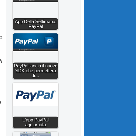
App Della Settimana:
PayPal
ra
à
PayPal lancia il nuovo
SDK che permetterà
di…
o
L'app PayPal
aggiornata