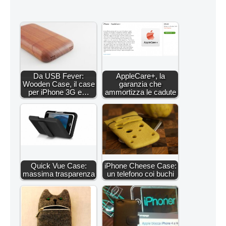
Da USB Fever:
AppleCare+, la
Wooden Case, il case
garanzia che
per iPhone 3G e…
ammortizza le cadute
Quick Vue Case:
iPhone Cheese Case:
massima trasparenza
un telefono coi buchi