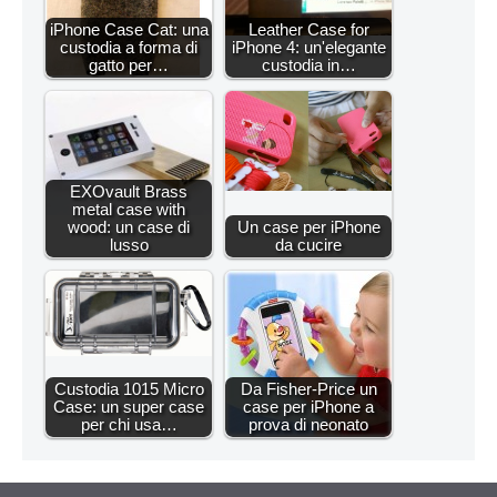
iPhone Case Cat: una
Leather Case for
custodia a forma di
iPhone 4: un'elegante
gatto per…
custodia in…
EXOvault Brass
metal case with
wood: un case di
Un case per iPhone
lusso
da cucire
Custodia 1015 Micro
Da Fisher-Price un
Case: un super case
case per iPhone a
per chi usa…
prova di neonato